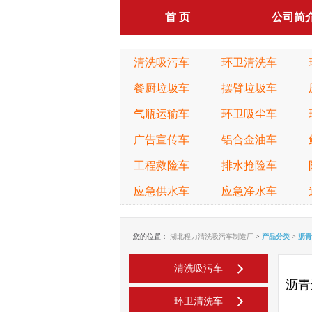
首 页
公司简
清洗吸污车
环卫清洗车
餐厨垃圾车
摆臂垃圾车
气瓶运输车
环卫吸尘车
广告宣传车
铝合金油车
工程救险车
排水抢险车
应急供水车
应急净水车
您的位置：
湖北程力清洗吸污车制造厂
>
产品分类
>
沥青
清洗吸污车
沥青
环卫清洗车