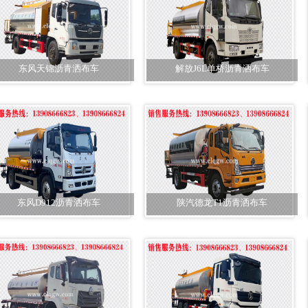
东风天锦沥青洒布车
解放J6L单桥沥青洒布车
东风D912沥青洒布车
陕汽德龙T1沥青洒布车