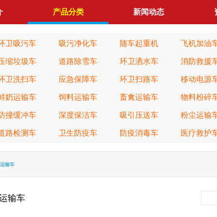
介
产品分类
新闻动态
环卫吸污车
吸污净化车
随车起重机
飞机加油
压缩垃圾车
道路除雪车
环卫洒水车
消防救援
环卫洗扫车
应急保障车
环卫扫路车
移动电源
鲜奶运输车
饲料运输车
畜禽运输车
物料粉碎
防撞缓冲车
深度保洁车
吸引压送车
粉尘运输
道路检测车
卫生防疫车
防疫消毒车
医疗救护
运输车
运输车