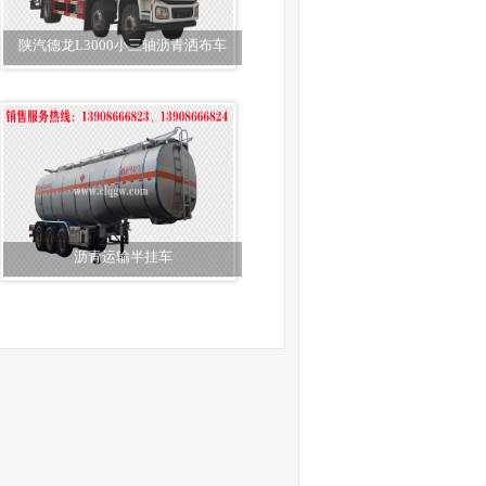
陕汽德龙L3000小三轴沥青洒布车
沥青运输半挂车