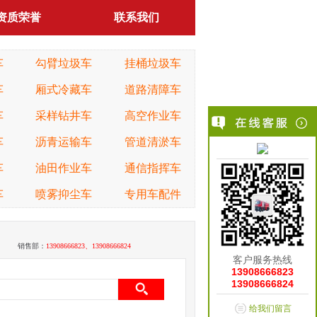
资质荣誉
联系我们
车
勾臂垃圾车
挂桶垃圾车
车
厢式冷藏车
道路清障车
车
采样钻井车
高空作业车
车
沥青运输车
管道清淤车
车
油田作业车
通信指挥车
车
喷雾抑尘车
专用车配件
销售部：
13908666823、13908666824
客户服务热线
13908666823
13908666824
给我们留言