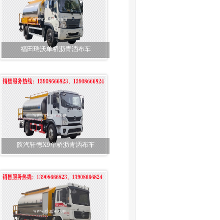
福田瑞沃单桥沥青洒布车
陕汽轩德X9单桥沥青洒布车