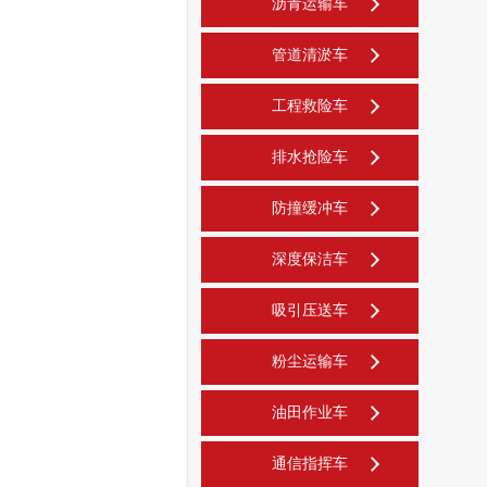
沥青运输车
管道清淤车
工程救险车
排水抢险车
防撞缓冲车
深度保洁车
吸引压送车
粉尘运输车
油田作业车
通信指挥车