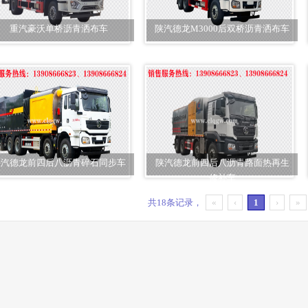
重汽豪沃单桥沥青洒布车
陕汽德龙M3000后双桥沥青洒布车
陕汽德龙前四后八沥青碎石同步车
陕汽德龙前四后八沥青路面热再生
修补车
共18条记录，
«
‹
1
›
»