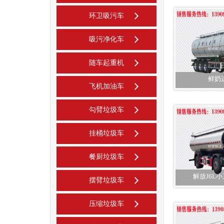
环卫吸污车
吸污净化车
随车起重机
鲜奶
飞机加油车
勾臂垃圾车
挂桶垃圾车
餐厨垃圾车
解放J6L
摆臂垃圾车
压缩垃圾车