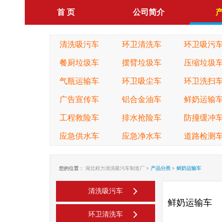
首 页
公司简介
清洗吸污车
环卫清洗车
环卫吸污
餐厨垃圾车
摆臂垃圾车
压缩垃圾
气瓶运输车
环卫吸尘车
环卫洗扫
广告宣传车
铝合金油车
鲜奶运输
工程救险车
排水抢险车
防撞缓冲
应急供水车
应急净水车
道路检测
您的位置：
湖北程力清洗吸污车制造厂
>
产品分类
>
鲜奶运输车
清洗吸污车
鲜奶运输车
环卫清洗车