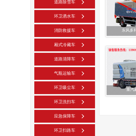
道路除雪车
环卫洒水车
东风多
消防救援车
厢式冷藏车
道路清障车
气瓶运输车
环卫吸尘车
重汽
环卫洗扫车
应急保障车
环卫扫路车