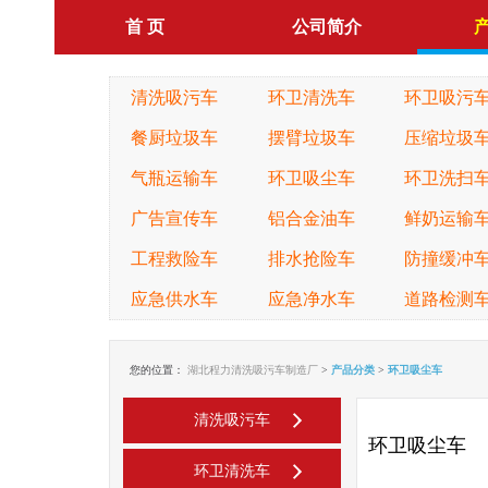
首 页
公司简介
清洗吸污车
环卫清洗车
环卫吸污
餐厨垃圾车
摆臂垃圾车
压缩垃圾
气瓶运输车
环卫吸尘车
环卫洗扫
广告宣传车
铝合金油车
鲜奶运输
工程救险车
排水抢险车
防撞缓冲
应急供水车
应急净水车
道路检测
您的位置：
湖北程力清洗吸污车制造厂
>
产品分类
>
环卫吸尘车
清洗吸污车
环卫吸尘车
环卫清洗车