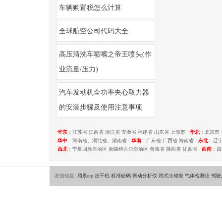
车辆购置税怎么计算
全球航空公司代码大全
高压清洗车喷嘴之帝王喷头(作
业流量/压力)
汽车发动机全功率夹心取力器
的安装步骤及使用注意事项
华东
：江苏省 江西省 浙江省 安徽省 福建省 山东省 上海市
华北
：北京市 
华中
：河南省、湖北省、湖南省
华南
：广东省 广西省 海南省
东北
：辽
西北
：宁夏回族自治区 新疆维吾尔自治区 青海省 陕西省 甘肃省
西南
：四
友情链接:
顺景erp
冻干机
标准砝码
振动分析仪
闭式冷却塔
气体检测仪
驾驶