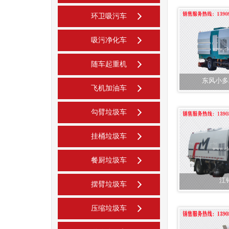
环卫吸污车
吸污净化车
随车起重机
东风小多
飞机加油车
勾臂垃圾车
挂桶垃圾车
餐厨垃圾车
江
摆臂垃圾车
压缩垃圾车