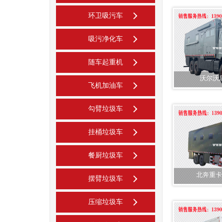
环卫吸污车
吸污净化车
随车起重机
沃尔沃
飞机加油车
勾臂垃圾车
挂桶垃圾车
餐厨垃圾车
北奔重卡
摆臂垃圾车
压缩垃圾车