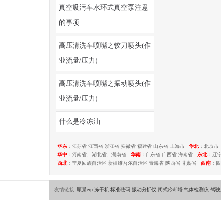
真空吸污车水环式真空泵注意
的事项
高压清洗车喷嘴之铰刀喷头(作
业流量/压力)
高压清洗车喷嘴之振动喷头(作
业流量/压力)
什么是冷冻油
华东
：江苏省 江西省 浙江省 安徽省 福建省 山东省 上海市
华北
：北京市 
华中
：河南省、湖北省、湖南省
华南
：广东省 广西省 海南省
东北
：辽
西北
：宁夏回族自治区 新疆维吾尔自治区 青海省 陕西省 甘肃省
西南
：四
友情链接:
顺景erp
冻干机
标准砝码
振动分析仪
闭式冷却塔
气体检测仪
驾驶