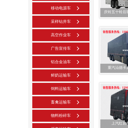
移动电源车
庆铃五十铃后
采样钻井车
高空作业车
广告宣传车
铝合金油车
重汽汕德卡
鲜奶运输车
饲料运输车
畜禽运输车
物料粉碎车
上汽红岩