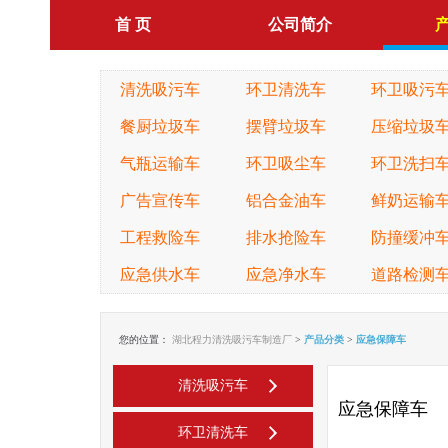
首 页
公司简介
清洗吸污车
环卫清洗车
环卫吸污
餐厨垃圾车
摆臂垃圾车
压缩垃圾
气瓶运输车
环卫吸尘车
环卫洗扫
广告宣传车
铝合金油车
鲜奶运输
工程救险车
排水抢险车
防撞缓冲
应急供水车
应急净水车
道路检测
您的位置：
湖北程力清洗吸污车制造厂
>
产品分类
>
应急保障车
清洗吸污车
应急保障车
环卫清洗车