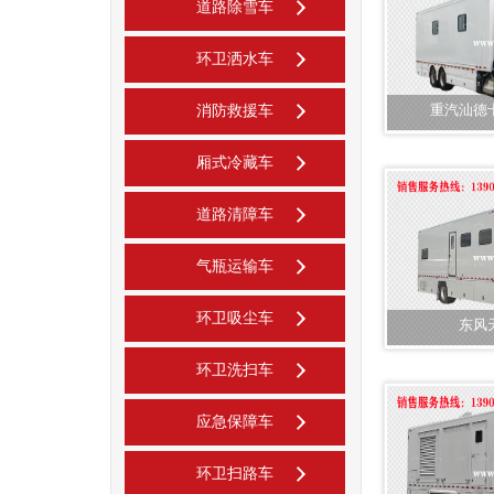
道路除雪车
环卫洒水车
重汽汕德
消防救援车
厢式冷藏车
道路清障车
气瓶运输车
环卫吸尘车
东风
环卫洗扫车
应急保障车
环卫扫路车