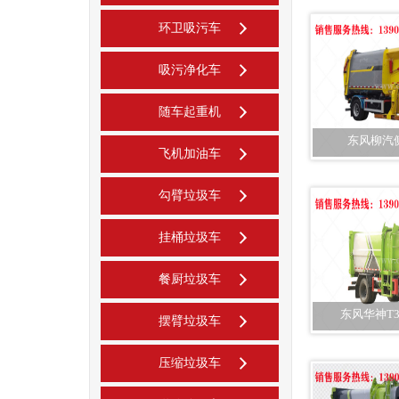
环卫吸污车
吸污净化车
随车起重机
东风柳汽
飞机加油车
勾臂垃圾车
挂桶垃圾车
餐厨垃圾车
东风华神T
摆臂垃圾车
压缩垃圾车