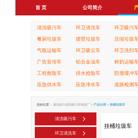
首 页
公司简介
清洗吸污车
环卫清洗车
环卫吸污
餐厨垃圾车
摆臂垃圾车
压缩垃圾
气瓶运输车
环卫吸尘车
环卫洗扫
广告宣传车
铝合金油车
鲜奶运输
工程救险车
排水抢险车
防撞缓冲
应急供水车
应急净水车
道路检测
您的位置：
湖北程力清洗吸污车制造厂
>
产品分类
>
挂桶垃圾车
清洗吸污车
挂桶垃圾车
环卫清洗车