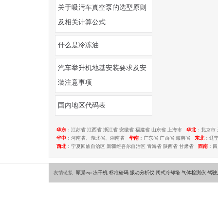
关于吸污车真空泵的选型原则
及相关计算公式
什么是冷冻油
汽车举升机地基安装要求及安
装注意事项
国内地区代码表
华东
：江苏省 江西省 浙江省 安徽省 福建省 山东省 上海市
华北
：北京市 
华中
：河南省、湖北省、湖南省
华南
：广东省 广西省 海南省
东北
：辽
西北
：宁夏回族自治区 新疆维吾尔自治区 青海省 陕西省 甘肃省
西南
：四
友情链接:
顺景erp
冻干机
标准砝码
振动分析仪
闭式冷却塔
气体检测仪
驾驶