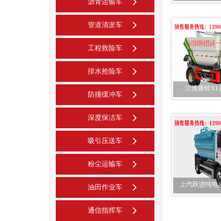
沥青运输车
管道清淤车
工程救险车
排水抢险车
江淮康铃X
防撞缓冲车
深度保洁车
吸引压送车
粉尘运输车
上汽跃进纯电
油田作业车
通信指挥车