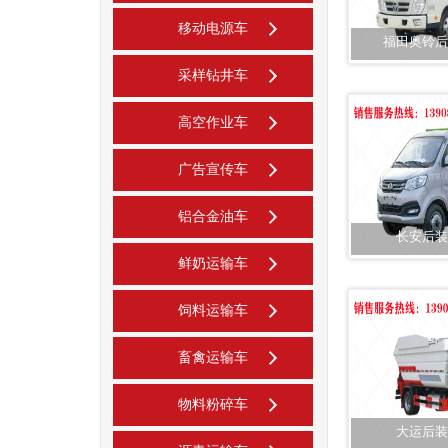
移动电源车
福田奥铃后
采样钻井车
高空作业车
广告宣传车
铝合金油车
长安后装
鲜奶运输车
饲料运输车
畜禽运输车
物料粉碎车
大运后装