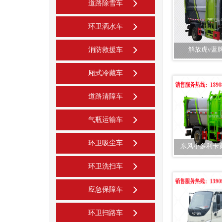
道路除雪车
环卫洒水车
解放虎v蓝
消防救援车
厢式冷藏车
道路清障车
气瓶运输车
环卫吸尘车
东风小多利卡
环卫洗扫车
应急保障车
环卫扫路车