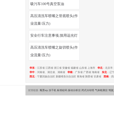
吸污车100号真空泵油
高压清洗车喷嘴之管底喷头(作
业流量/压力)
安全行车注意事项,慎用远光灯
高压清洗车喷嘴之旋切喷头(作
业流量/压力)
华东
：江苏省 江西省 浙江省 安徽省 福建省 山东省 上海市
华北
：北京市 
华中
：河南省、湖北省、湖南省
华南
：广东省 广西省 海南省
东北
：辽
西北
：宁夏回族自治区 新疆维吾尔自治区 青海省 陕西省 甘肃省
西南
：四
友情链接:
顺景erp
冻干机
标准砝码
振动分析仪
闭式冷却塔
气体检测仪
驾驶