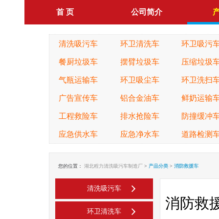
首 页
公司简介
清洗吸污车
环卫清洗车
环卫吸污
餐厨垃圾车
摆臂垃圾车
压缩垃圾
气瓶运输车
环卫吸尘车
环卫洗扫
广告宣传车
铝合金油车
鲜奶运输
工程救险车
排水抢险车
防撞缓冲
应急供水车
应急净水车
道路检测
您的位置：
湖北程力清洗吸污车制造厂
>
产品分类
>
消防救援车
清洗吸污车
消防救
环卫清洗车