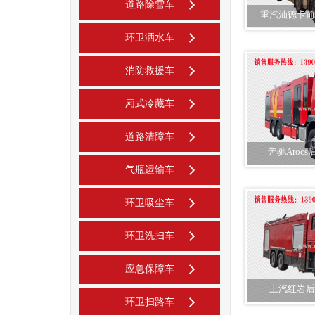
道路除雪车
重汽汕德卡前
环卫洒水车
消防救援车
厢式冷藏车
道路清障车
奔驰Aroc
气瓶运输车
环卫吸尘车
环卫洗扫车
应急保障车
上汽红岩后
环卫扫路车