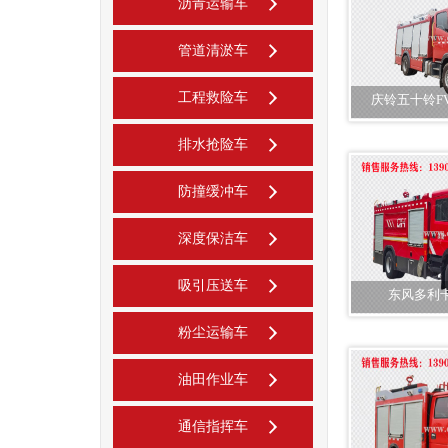
沥青运输车
管道清淤车
工程救险车
庆铃五十铃F
排水抢险车
防撞缓冲车
深度保洁车
吸引压送车
东风多利
粉尘运输车
油田作业车
通信指挥车