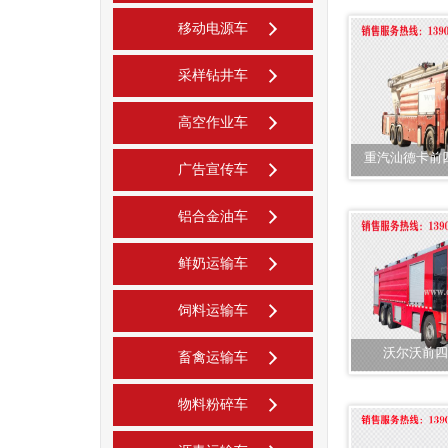
移动电源车
采样钻井车
高空作业车
重汽汕德卡前
广告宣传车
铝合金油车
鲜奶运输车
饲料运输车
沃尔沃前四
畜禽运输车
物料粉碎车