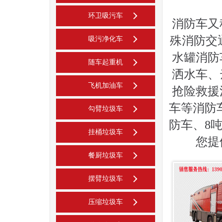
环卫吸污车
消防车又
殊消防交
吸污净化车
水罐消防
随车起重机
洒水车、
飞机加油车
抢险救援
车等消防
勾臂垃圾车
防车、8
挂桶垃圾车
您提
餐厨垃圾车
摆臂垃圾车
压缩垃圾车