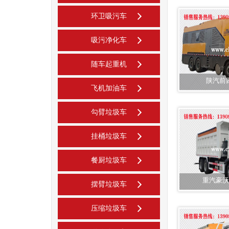
环卫吸污车
吸污净化车
随车起重机
陕汽前
飞机加油车
勾臂垃圾车
挂桶垃圾车
餐厨垃圾车
重汽豪沃
摆臂垃圾车
压缩垃圾车