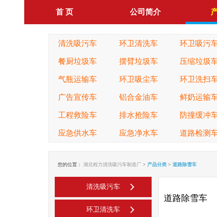
首 页
公司简介
清洗吸污车
环卫清洗车
环卫吸污
餐厨垃圾车
摆臂垃圾车
压缩垃圾
气瓶运输车
环卫吸尘车
环卫洗扫
广告宣传车
铝合金油车
鲜奶运输
工程救险车
排水抢险车
防撞缓冲
应急供水车
应急净水车
道路检测
您的位置：
湖北程力清洗吸污车制造厂
>
产品分类
>
道路除雪车
清洗吸污车
道路除雪车
环卫清洗车