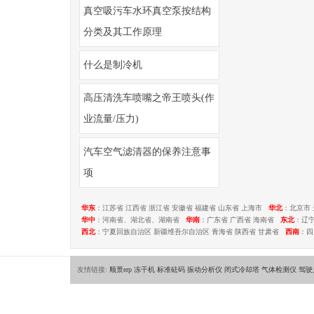
真空吸污车水环真空泵按结构
分类及其工作原理
什么是制冷机
高压清洗车喷嘴之帝王喷头(作
业流量/压力)
汽车空气滤清器的保养注意事
项
华东
：江苏省 江西省 浙江省 安徽省 福建省 山东省 上海市
华北
：北京市 
华中
：河南省、湖北省、湖南省
华南
：广东省 广西省 海南省
东北
：辽
西北
：宁夏回族自治区 新疆维吾尔自治区 青海省 陕西省 甘肃省
西南
：四
友情链接:
顺景erp
冻干机
标准砝码
振动分析仪
闭式冷却塔
气体检测仪
驾驶