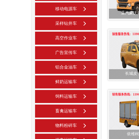
移动电源车
重汽豪沃
采样钻井车
高空作业车
广告宣传车
铝合金油车
长城皮
鲜奶运输车
饲料运输车
畜禽运输车
物料粉碎车
依维柯