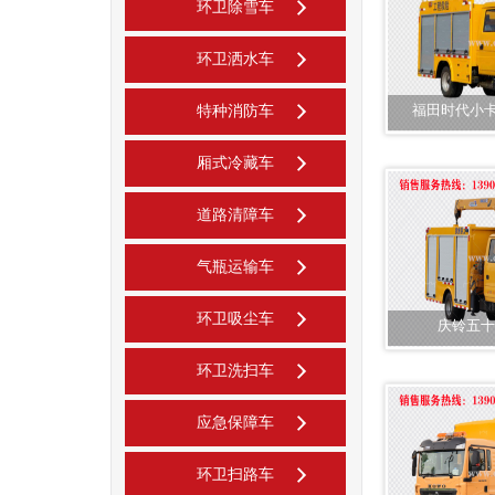
环卫除雪车
环卫洒水车
福田时代小
特种消防车
厢式冷藏车
道路清障车
气瓶运输车
环卫吸尘车
庆铃五十
环卫洗扫车
应急保障车
环卫扫路车