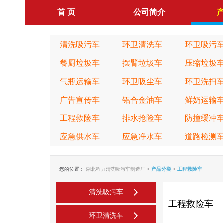
首 页
公司简介
清洗吸污车
环卫清洗车
环卫吸污
餐厨垃圾车
摆臂垃圾车
压缩垃圾
气瓶运输车
环卫吸尘车
环卫洗扫
广告宣传车
铝合金油车
鲜奶运输
工程救险车
排水抢险车
防撞缓冲
应急供水车
应急净水车
道路检测
您的位置：
湖北程力清洗吸污车制造厂
>
产品分类
>
工程救险车
清洗吸污车
工程救险车
环卫清洗车