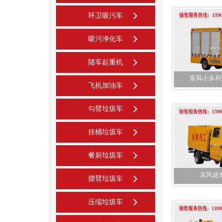
环卫吸污车
吸污净化车
随车起重机
东风小多利
飞机加油车
勾臂垃圾车
挂桶垃圾车
餐厨垃圾车
东风途
摆臂垃圾车
压缩垃圾车