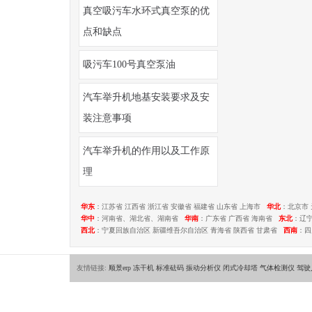
真空吸污车水环式真空泵的优
点和缺点
吸污车100号真空泵油
汽车举升机地基安装要求及安
装注意事项
汽车举升机的作用以及工作原
理
华东
：江苏省 江西省 浙江省 安徽省 福建省 山东省 上海市
华北
：北京市 
华中
：河南省、湖北省、湖南省
华南
：广东省 广西省 海南省
东北
：辽
西北
：宁夏回族自治区 新疆维吾尔自治区 青海省 陕西省 甘肃省
西南
：四
友情链接:
顺景erp
冻干机
标准砝码
振动分析仪
闭式冷却塔
气体检测仪
驾驶