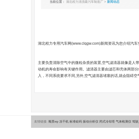
当前位置
：
湖北程力清洗吸污车制造厂
>
新闻动态
湖北程力
专用汽车网
(
www.clqgw.com
)新闻资讯为您
介绍汽车
主要负责清除空气中的微粒杂质的装置,空气滤清器就像是人带
动机的寿命影响有关键作用。滤清器主要由滤芯和壳体两部分组
入，不同系统要求不同,另外,空气滤清器堵塞的话,就会阻碍
友情链接:
顺景erp
冻干机
标准砝码
振动分析仪
闭式冷却塔
气体检测仪
驾驶