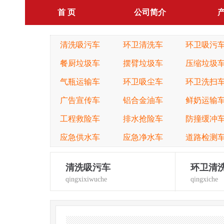
首 页
公司简介
清洗吸污车
环卫清洗车
环卫吸污
餐厨垃圾车
摆臂垃圾车
压缩垃圾
气瓶运输车
环卫吸尘车
环卫洗扫
广告宣传车
铝合金油车
鲜奶运输
工程救险车
排水抢险车
防撞缓冲
应急供水车
应急净水车
道路检测
清洗吸污车
环卫清
qingxixiwuche
qingxiche