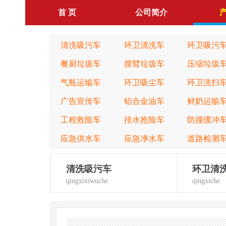
首 页
公司简介
清洗吸污车
环卫清洗车
环卫吸污
餐厨垃圾车
摆臂垃圾车
压缩垃圾
气瓶运输车
环卫吸尘车
环卫洗扫
广告宣传车
铝合金油车
鲜奶运输
工程救险车
排水抢险车
防撞缓冲
应急供水车
应急净水车
道路检测
清洗吸污车
环卫清
qingxixiwuche
qingxiche