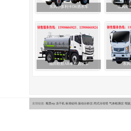
东风小多利卡D6洒水车
东风华
福田欧航AR单桥洒水车
东风
友情链接:
顺景erp
冻干机
标准砝码
振动分析仪
闭式冷却塔
气体检测仪
驾驶