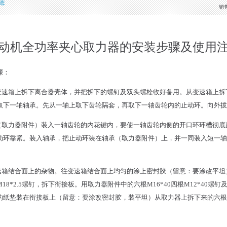
态
销
动机全功率夹心取力器的安装步骤及使用
骤：
从变速箱上拆下离合器壳体，并把拆下的螺钉及双头螺栓收好备用。从变速箱上
取下一轴轴承。先从一轴上取下齿轮隔套，再取下一轴齿轮内的止动环。向外拔
轴（取力器附件）装入一轴齿轮的内花键内，要使一轴齿轮内侧的开口环环槽彻
动环靠紧。装入轴承，把止动环装在轴承（取力器附件）上，并一同装入短一轴
变速箱结合面上的杂物。往变速箱结合面上均匀的涂上密封胶（留意：要涂改平
8*2.5螺钉，拆下衔接板。用取力器附件中的六根M16*40四根M12*40
纸垫装在衔接板上（留意：要涂改密封胶，装平坦）从取力器上拆下来的六根M1