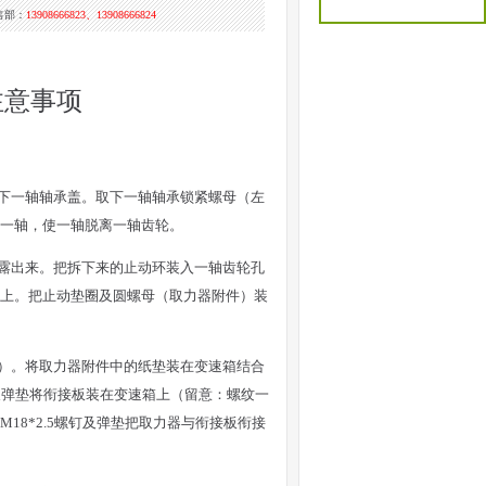
售部：
13908666823、13908666824
注意事项
拆下一轴轴承盖。取下一轴轴承锁紧螺母（左
一轴，使一轴脱离一轴齿轮。
底露出来。把拆下来的止动环装入一轴齿轮孔
上。把止动垫圈及圆螺母（取力器附件）装
坦）。将取力器附件中的纸垫装在变速箱结合
螺钉及弹垫将衔接板装在变速箱上（留意：螺纹一
8*2.5螺钉及弹垫把取力器与衔接板衔接