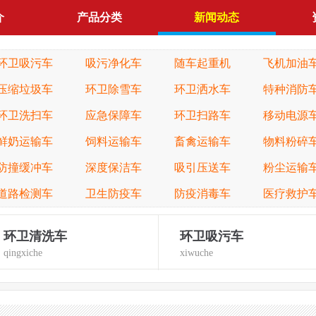
介
产品分类
新闻动态
环卫吸污车
吸污净化车
随车起重机
飞机加油
压缩垃圾车
环卫除雪车
环卫洒水车
特种消防
环卫洗扫车
应急保障车
环卫扫路车
移动电源
鲜奶运输车
饲料运输车
畜禽运输车
物料粉碎
防撞缓冲车
深度保洁车
吸引压送车
粉尘运输
道路检测车
卫生防疫车
防疫消毒车
医疗救护
环卫清洗车
环卫吸污车
qingxiche
xiwuche