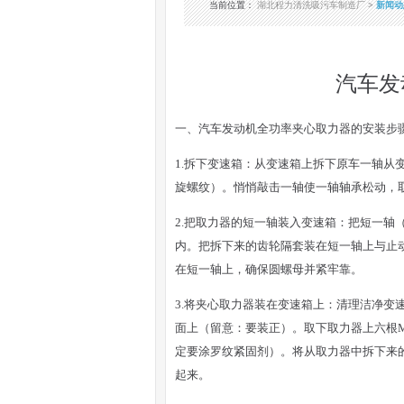
当前位置
：
湖北程力清洗吸污车制造厂
>
新闻动
汽车发
一、汽车发动机全功率夹心取力器的安装步
1.拆下变速箱：从变速箱上拆下原车一轴
旋螺纹）。悄悄敲击一轴使一轴轴承松动，
2.把取力器的短一轴装入变速箱：把短一
内。把拆下来的齿轮隔套装在短一轴上与止
在短一轴上，确保圆螺母并紧牢靠。
3.将夹心取力器装在变速箱上：清理洁净
面上（留意：要装正）。取下取力器上六根M1
定要涂罗纹紧固剂）。将从取力器中拆下来的
起来。