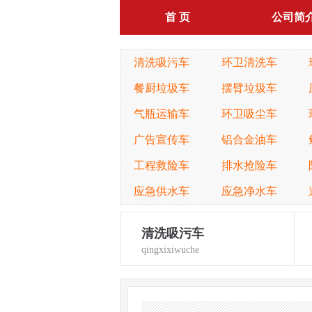
首 页
公司简
清洗吸污车
环卫清洗车
餐厨垃圾车
摆臂垃圾车
气瓶运输车
环卫吸尘车
广告宣传车
铝合金油车
工程救险车
排水抢险车
应急供水车
应急净水车
清洗吸污车
qingxixiwuche