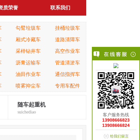
资质荣誉
联系我们
车
勾臂垃圾车
挂桶垃圾车
车
厢式冷藏车
道路清障车
车
采样钻井车
高空作业车
车
沥青运输车
管道清淤车
车
油田作业车
通信指挥车
车
喷雾抑尘车
专用车配件
随车起重机
suichediao
客户服务热线
13908666823
13908666824
给我们留言