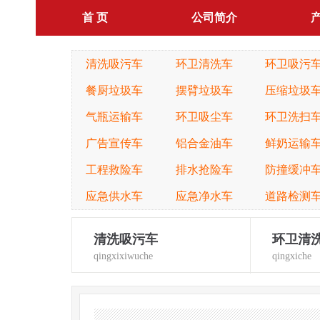
首 页
公司简介
清洗吸污车
环卫清洗车
环卫吸污
餐厨垃圾车
摆臂垃圾车
压缩垃圾
气瓶运输车
环卫吸尘车
环卫洗扫
广告宣传车
铝合金油车
鲜奶运输
工程救险车
排水抢险车
防撞缓冲
应急供水车
应急净水车
道路检测
清洗吸污车
环卫清
qingxixiwuche
qingxiche