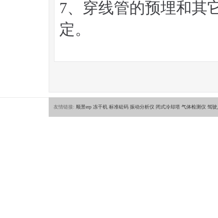
7、穿线管的预埋和其
定。
友情链接:
顺景erp
冻干机
标准砝码
振动分析仪
闭式冷却塔
气体检测仪
驾驶