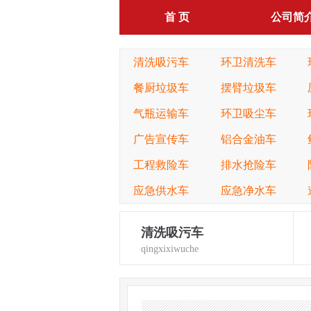
首 页
公司简
清洗吸污车
环卫清洗车
餐厨垃圾车
摆臂垃圾车
气瓶运输车
环卫吸尘车
广告宣传车
铝合金油车
工程救险车
排水抢险车
应急供水车
应急净水车
清洗吸污车
qingxixiwuche