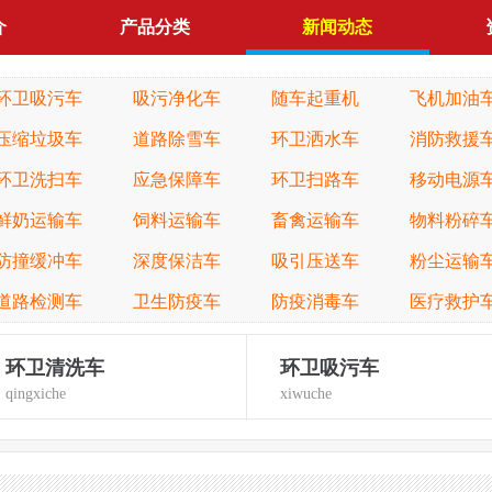
介
产品分类
新闻动态
环卫吸污车
吸污净化车
随车起重机
飞机加油
压缩垃圾车
道路除雪车
环卫洒水车
消防救援
环卫洗扫车
应急保障车
环卫扫路车
移动电源
鲜奶运输车
饲料运输车
畜禽运输车
物料粉碎
防撞缓冲车
深度保洁车
吸引压送车
粉尘运输
道路检测车
卫生防疫车
防疫消毒车
医疗救护
环卫清洗车
环卫吸污车
qingxiche
xiwuche