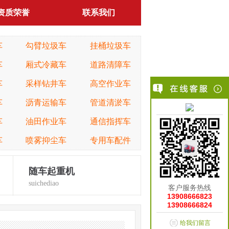
资质荣誉
联系我们
车
勾臂垃圾车
挂桶垃圾车
车
厢式冷藏车
道路清障车
车
采样钻井车
高空作业车
车
沥青运输车
管道清淤车
车
油田作业车
通信指挥车
车
喷雾抑尘车
专用车配件
随车起重机
suichediao
客户服务热线
13908666823
13908666824
给我们留言