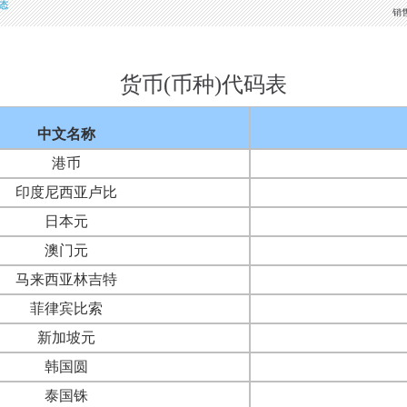
态
销
货币(币种)代码表
中文名称
港币
印度尼西亚卢比
日本元
澳门元
马来西亚林吉特
菲律宾比索
新加坡元
韩国圆
泰国铢