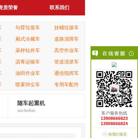
资质荣誉
联系我们
车
勾臂垃圾车
挂桶垃圾车
车
厢式冷藏车
道路清障车
车
采样钻井车
高空作业车
车
沥青运输车
管道清淤车
车
油田作业车
通信指挥车
车
喷雾抑尘车
专用车配件
随车起重机
suichediao
客户服务热线
13908666823
13908666824
给我们留言