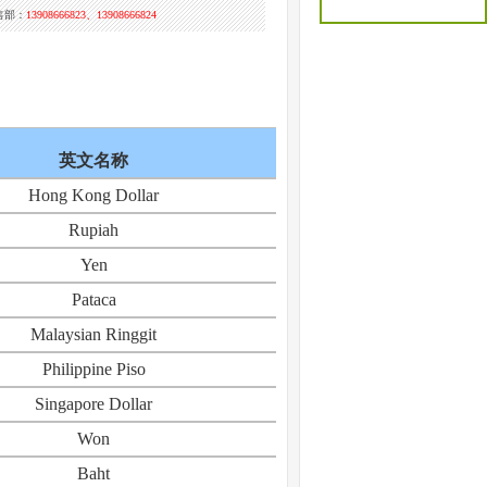
售部：
13908666823、13908666824
英文名称
原
Hong Kong Dollar
Rupiah
Yen
Pataca
Malaysian Ringgit
Philippine Piso
Singapore Dollar
Won
Baht