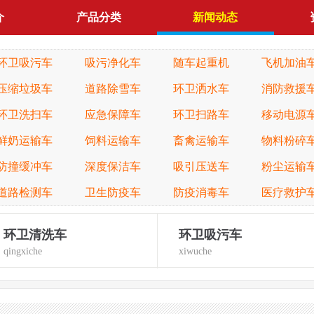
介
产品分类
新闻动态
环卫吸污车
吸污净化车
随车起重机
飞机加油
压缩垃圾车
道路除雪车
环卫洒水车
消防救援
环卫洗扫车
应急保障车
环卫扫路车
移动电源
鲜奶运输车
饲料运输车
畜禽运输车
物料粉碎
防撞缓冲车
深度保洁车
吸引压送车
粉尘运输
道路检测车
卫生防疫车
防疫消毒车
医疗救护
环卫清洗车
环卫吸污车
qingxiche
xiwuche