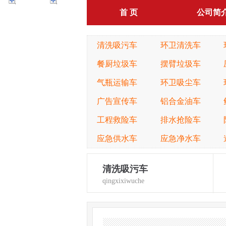
首 页
公司简
清洗吸污车
环卫清洗车
餐厨垃圾车
摆臂垃圾车
气瓶运输车
环卫吸尘车
广告宣传车
铝合金油车
工程救险车
排水抢险车
应急供水车
应急净水车
清洗吸污车
qingxixiwuche