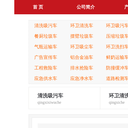
首 页
公司简介
清洗吸污车
环卫清洗车
环卫吸污
餐厨垃圾车
摆臂垃圾车
压缩垃圾
气瓶运输车
环卫吸尘车
环卫洗扫
广告宣传车
铝合金油车
鲜奶运输
工程救险车
排水抢险车
防撞缓冲
应急供水车
应急净水车
道路检测
清洗吸污车
环卫清
qingxixiwuche
qingxiche