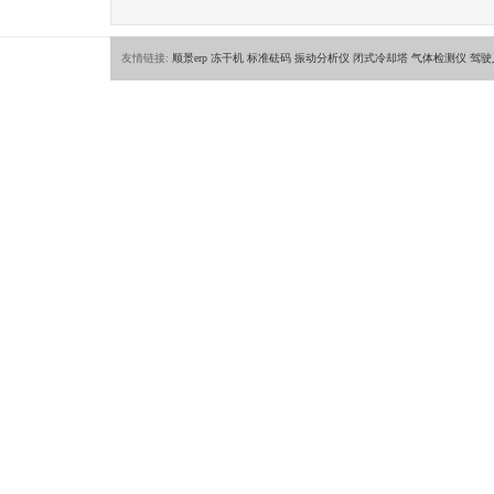
友情链接:
顺景erp
冻干机
标准砝码
振动分析仪
闭式冷却塔
气体检测仪
驾驶